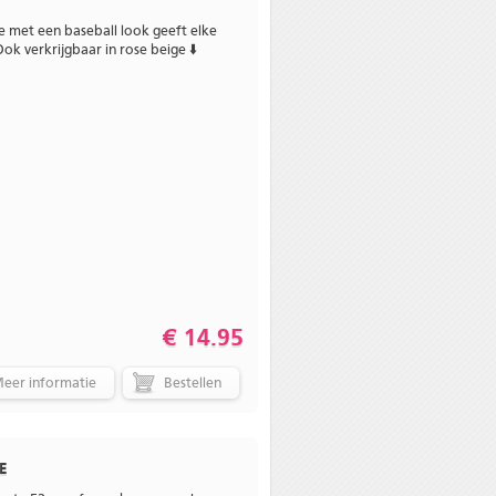
 met een baseball look geeft elke
ok verkrijgbaar in rose beige ⬇️
€ 14.95
eer informatie
E