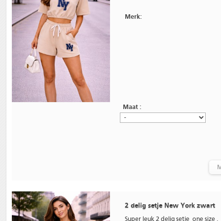
Merk:
Maat :
M
2 delig setje New York zwart
Super leuk 2 delig setje one size .