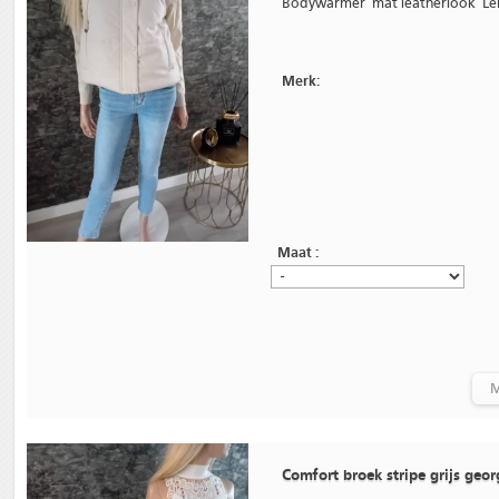
Bodywarmer mat leatherlook Lengte
Merk:
Maat :
M
Comfort broek stripe grijs geo