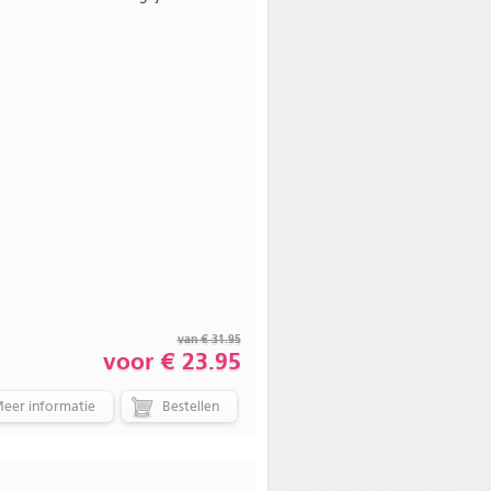
van € 31.95
voor € 23.95
eer informatie