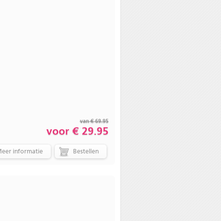
van € 69.95
voor € 29.95
eer informatie