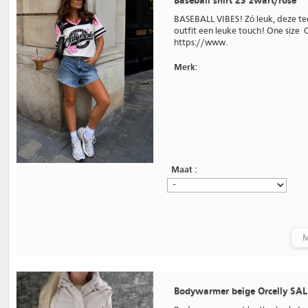
Baseball shirt 23 zwart/rose
BASEBALL VIBES! Zó leuk, deze tee
outfit een leuke touch! One size O
https://www.
Merk:
Maat :
M
Bodywarmer beige Orcelly SAL