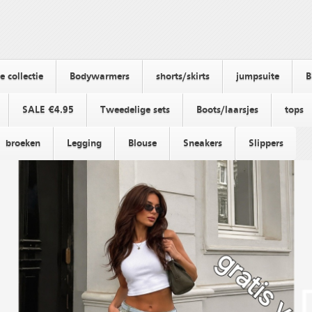
 collectie
Bodywarmers
shorts/skirts
jumpsuite
B
SALE €4.95
Tweedelige sets
Boots/laarsjes
tops
broeken
Legging
Blouse
Sneakers
Slippers