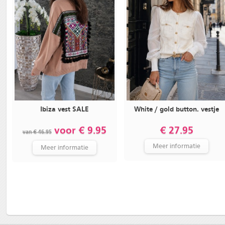
Ibiza vest SALE
White / gold button. vestje
voor € 9.95
€ 27.95
van € 46.95
Meer informatie
Meer informatie