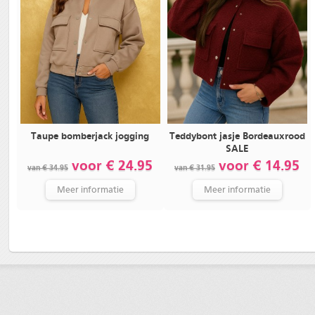
Taupe bomberjack jogging
Teddybont jasje Bordeauxrood
SALE
voor € 24.95
voor € 14.95
van € 34.95
van € 31.95
Meer informatie
Meer informatie