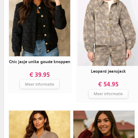
Chic jasje unika goude knoppen
Leopard jeansjack
€ 39.95
€ 54.95
Meer informatie
Meer informatie